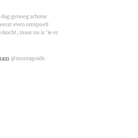
e dag genoeg schone
n eerst even omspoelt
erkocht, maar nu is 'ie er
gram
@momxguide.