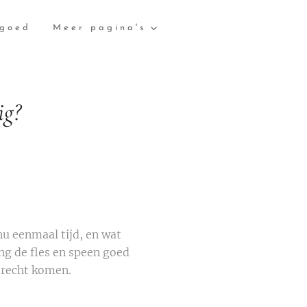
lgoed
Meer pagina's
ig?
nu eenmaal tijd, en wat
ding de fles en speen goed
erecht komen.