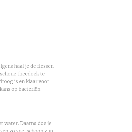
gens haal je de flessen
n schone theedoek te
droog is en klaar voor
kans op bacteriën.
et water. Daarna doe je
ssen zo snel schoon zijn