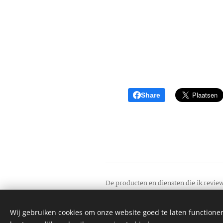
Share
De producten en diensten die ik review
Ik word dus niet gesponsord of betaa
te doen. Mijn reviews zijn daarom ona
Wij gebruiken cookies om onze website goed te laten functioner
Soms kan je wel een affiliate link teg