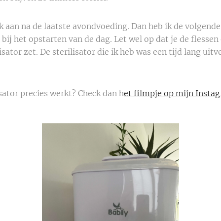
 aan na de laatste avondvoeding. Dan heb ik de volgend
 bij het opstarten van de dag. Let wel op dat je de flesse
isator zet. De sterilisator die ik heb was een tijd lang uitv
isator precies werkt? Check dan h
et filmpje op mijn Insta