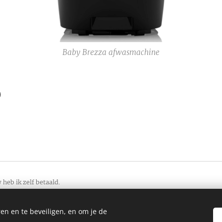
Baby Brezza afwasmachine
 heb ik zelf betaald.
ld
om
positieve uitlatingen
fhankelijk en geven mijn eerlijke mening weer.
en en te beveiligen, en om je de
enkomen. Als je via de link een product koop ontvang