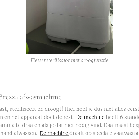
Flessensterilisator met droogfunctie
 Brezza afwasmachine
st, steriliseert en droogt! Hier hoef je dus niet alles eerst
in en het apparaat doet de rest!
De machine
heeft 6 stand
ramma te draaien als je dat niet nodig vind. Daarnaast be
e hand afwassen.
De machine
draait op speciale vaatwasta