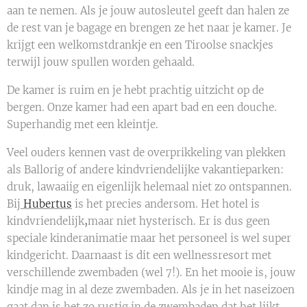
aan te nemen. Als je jouw autosleutel geeft dan halen ze
de rest van je bagage en brengen ze het naar je kamer. Je
krijgt een welkomstdrankje en een Tiroolse snackjes
terwijl jouw spullen worden gehaald.
De kamer is ruim en je hebt prachtig uitzicht op de
bergen. Onze kamer had een apart bad en een douche.
Superhandig met een kleintje.
Veel ouders kennen vast de overprikkeling van plekken
als Ballorig of andere kindvriendelijke vakantieparken:
druk, lawaaiig en eigenlijk helemaal niet zo ontspannen.
Bij
Hubertus
is het precies andersom. Het hotel is
kindvriendelijk
,
maar niet hysterisch. Er is dus geen
speciale kinderanimatie maar het personeel is wel super
kindgericht. Daarnaast is dit een wellnessresort met
verschillende zwembaden (wel 7!). En het mooie is, jouw
kindje mag in al deze zwembaden. Als je in het naseizoen
gaat dan is het zo rustig in de zwembaden dat het lijkt