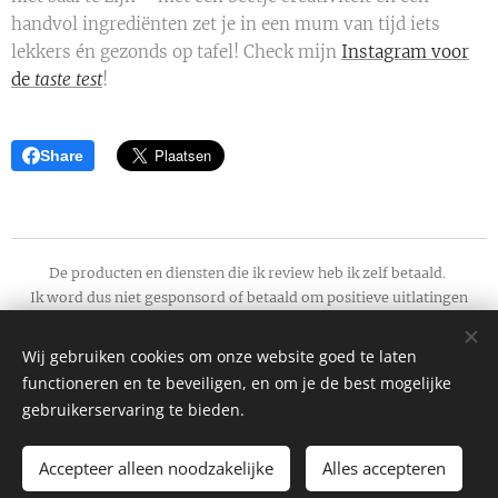
handvol ingrediënten zet je in een mum van tijd iets
lekkers én gezonds op tafel! Check mijn
Instagram voor
de
taste test
!
Share
De producten en diensten die ik review heb ik zelf betaald.
Ik word dus niet gesponsord of betaald
om
positieve uitlatingen
te doen. Mijn reviews zijn daarom onafhankelijk en geven mijn
eerlijke mening weer.
Wij gebruiken cookies om onze website goed te laten
Soms kan je wel een affiliate link tegenkomen. Als je via de link een
functioneren en te beveiligen, en om je de best mogelijke
product koop ontvang
gebruikerservaring te bieden.
ik een kleine bijdrage voor de moeite. Dit kost jou overigens niets en
mijn dank is groot!
Accepteer alleen noodzakelijke
Alles accepteren
momguide
Cookies